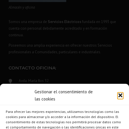
Almacén y oficina
Somos una empresa de
Servicios Eléctricos
fundada en 1993 que
cuenta con personal debidamente acreditado y en formación
continua.
Poseemos una amplia experiencia en ofrecer nuestros Servicios
profesionales a Comunidades, particulares e industriales.
CONTACTO OFICINA:
Avda. María Ros 32
46100 Burjassot - València
Gestionar el consentimiento de
Móvil: 670 72 49 00
las cookies
trapelec@trapelec.com
Para ofrecer las mejores experiencias, utilizamos tecnologías como las
Tfno.: 96 390 36 29
cookies para almacenar y/o acceder a la información del dispositivo. El
consentimiento de estas tecnologías nos permitirá procesar datos como
el comportamiento de navegación o las identificaciones únicas en este