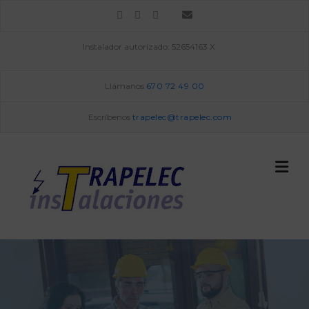
Skip
to
content
Instalador autorizado: 52654163 X
Llámanos
670 72 49 00
Escríbenos
trapelec@trapelec.com