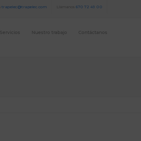
s
trapelec@trapelec.com
Llámanos
670 72 49 00
Servicios
Nuestro trabajo
Contáctanos