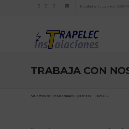
Skip
Instalador autorizado: 526541
to
content
TRABAJA CON NO
Sitio web de Instalaciones Eléctricas TRAPELEC