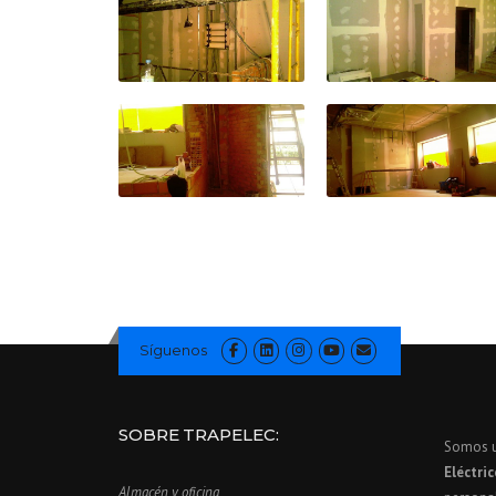
Síguenos
SOBRE TRAPELEC:
Somos 
Eléctri
Almacén y oficina