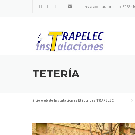
Skip
Instalador autorizado: 526541
to
content
TETERÍA
Sitio web de Instalaciones Eléctricas TRAPELEC