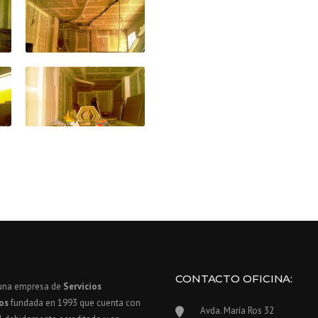
CONTACTO OFICINA:
una empresa de
Servicios
cos
fundada en 1993 que cuenta con
Avda. María Ros 32