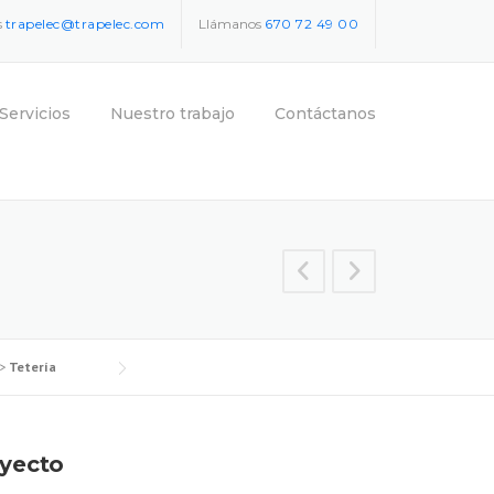
s
trapelec@trapelec.com
Llámanos
670 72 49 00
Servicios
Nuestro trabajo
Contáctanos
>
Tetería
oyecto